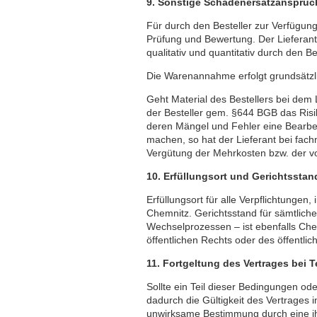
9. Sonstige Schadenersatzansprüc
Für durch den Besteller zur Verfügung g
Prüfung und Bewertung. Der Lieferant 
qualitativ und quantitativ durch den Be
Die Warenannahme erfolgt grundsätzli
Geht Material des Bestellers bei dem L
der Besteller gem. §644 BGB das Risik
deren Mängel und Fehler eine Bearbe
machen, so hat der Lieferant bei fac
Vergütung der Mehrkosten bzw. der vo
10. Erfüllungsort und Gerichtsstan
Erfüllungsort für alle Verpflichtungen
Chemnitz. Gerichtsstand für sämtliche
Wechselprozessen – ist ebenfalls Chem
öffentlichen Rechts oder des öffentli
11. Fortgeltung des Vertrages bei 
Sollte ein Teil dieser Bedingungen o
dadurch die Gültigkeit des Vertrages im
unwirksame Bestimmung durch eine ihr