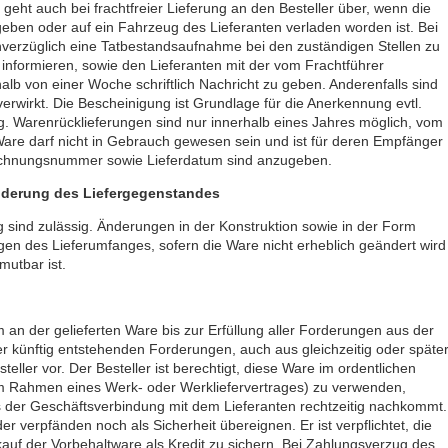
r geht auch bei frachtfreier Lieferung an den Besteller über, wenn die
ben oder auf ein Fahrzeug des Lieferanten verladen worden ist. Bei
nverzüglich eine Tatbestandsaufnahme bei den zuständigen Stellen zu
informieren, sowie den Lieferanten mit der vom Frachtführer
lb von einer Woche schriftlich Nachricht zu geben. Anderenfalls sind
wirkt. Die Bescheinigung ist Grundlage für die Anerkennung evtl.
. Warenrücklieferungen sind nur innerhalb eines Jahres möglich, vom
re darf nicht in Gebrauch gewesen sein und ist für deren Empfänger
 Rechnungsnummer sowie Lieferdatum sind anzugeben.
Änderung des Liefergegenstandes
 sind zulässig. Änderungen in der Konstruktion sowie in der Form
en des Lieferumfanges, sofern die Ware nicht erheblich geändert wird
mutbar ist.
m an der gelieferten Ware bis zur Erfüllung aller Forderungen aus der
r künftig entstehenden Forderungen, auch aus gleichzeitig oder späte
ller vor. Der Besteller ist berechtigt, diese Ware im ordentlichen
m Rahmen eines Werk- oder Werkliefervertrages) zu verwenden,
s der Geschäftsverbindung mit dem Lieferanten rechtzeitig nachkommt.
r verpfänden noch als Sicherheit übereignen. Er ist verpflichtet, die
auf der Vorbehaltware als Kredit zu sichern. Bei Zahlungsverzug des