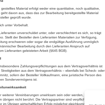
he
estelltes Material erfolgt weder eine quantitative, noch qualitative,
geht davon aus, dass das zur Bearbeitung bereitgestellte Material
steller geprüft wurde.
ch unter Vorbehalt.
ieferanten unverschuldet unter, oder verschlechtert es sich, so trägt
o. Stellt der Besteller dem Lieferanten Materialien zur Verfügung,
itung erschweren oder sogar die endgültige Ausführung unmöglich
hmännischer Bearbeitung durch den Lieferanten Anspruch auf
m Lieferanten geleisteten Arbeit (§645 BGB).
d
, insbesondere Zahlungsverpflichtungen aus dem Vertragsverhältnis ist
 Streitigkeiten aus dem Vertragsverhältnis – ebenfalls bei Scheck- oder
nitz, sofern der Besteller Vollkaufmann, eine juristische Person des
chen Sondervermögens ist.
Teilunwirksamkeit
der weiterer Vereinbarungen unwirksam sein oder werden, so wird
 übrigen nicht berührt. Die Vertragspartner sind verpflichtet, die
 im Übrigen wirtschaftlichen Erfolg möglichst gleichkommende