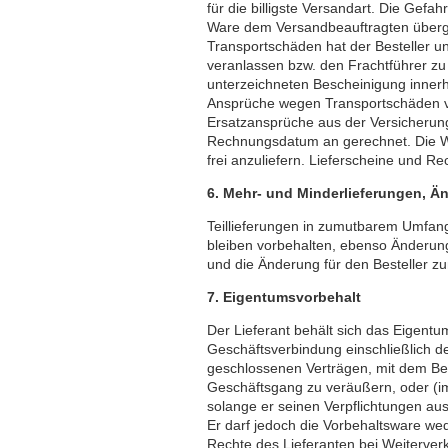
für die billigste Versandart. Die Gefah
Ware dem Versandbeauftragten überge
Transportschäden hat der Besteller u
veranlassen bzw. den Frachtführer zu 
unterzeichneten Bescheinigung innerha
Ansprüche wegen Transportschäden ver
Ersatzansprüche aus der Versicherung
Rechnungsdatum an gerechnet. Die Wa
frei anzuliefern. Lieferscheine und
6. Mehr- und Minderlieferungen, 
Teillieferungen in zumutbarem Umfang
bleiben vorbehalten, ebenso Änderung
und die Änderung für den Besteller zu
7. Eigentumsvorbehalt
Der Lieferant behält sich das Eigentu
Geschäftsverbindung einschließlich de
geschlossenen Verträgen, mit dem Beste
Geschäftsgang zu veräußern, oder (i
solange er seinen Verpflichtungen au
Er darf jedoch die Vorbehaltsware wede
Rechte des Lieferanten bei Weiterverk