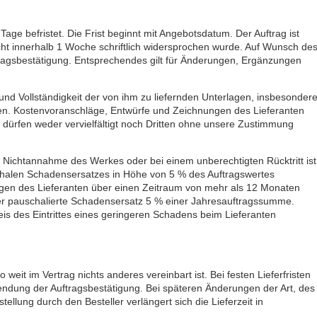
age befristet. Die Frist beginnt mit Angebotsdatum. Der Auftrag ist
t innerhalb 1 Woche schriftlich widersprochen wurde. Auf Wunsch de
Auftragsbestätigung. Entsprechendes gilt für Änderungen, Ergänzungen
it und Vollständigkeit der von ihm zu liefernden Unterlagen, insbesonder
. Kostenvoranschläge, Entwürfe und Zeichnungen des Lieferanten
 dürfen weder vervielfältigt noch Dritten ohne unsere Zustimmung
i Nichtannahme des Werkes oder bei einem unberechtigten Rücktritt ist
chalen Schadensersatzes in Höhe von 5 % des Auftragswertes
tungen des Lieferanten über einen Zeitraum von mehr als 12 Monaten
r pauschalierte Schadensersatz 5 % einer Jahresauftragssumme.
is des Eintrittes eines geringeren Schadens beim Lieferanten
o weit im Vertrag nichts anderes vereinbart ist. Bei festen Lieferfristen
sendung der Auftragsbestätigung. Bei späteren Änderungen der Art, des
llung durch den Besteller verlängert sich die Lieferzeit in