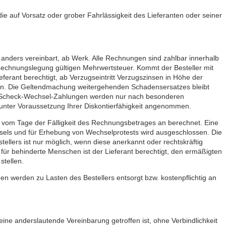
die auf Vorsatz oder grober Fahrlässigkeit des Lieferanten oder seiner
t anders vereinbart, ab Werk. Alle Rechnungen sind zahlbar innerhalb
Rechnungslegung gültigen Mehrwertsteuer. Kommt der Besteller mit
ieferant berechtigt, ab Verzugseintritt Verzugszinsen in Höhe der
nen. Die Geltendmachung weitergehenden Schadensersatzes bleibt
. Scheck-Wechsel-Zahlungen werden nur nach besonderen
unter Voraussetzung Ihrer Diskontierfähigkeit angenommen.
om Tage der Fälligkeit des Rechnungsbetrages an berechnet. Eine
sels und für Erhebung von Wechselprotests wird ausgeschlossen. Die
llers ist nur möglich, wenn diese anerkannt oder rechtskräftig
t für behinderte Menschen ist der Lieferant berechtigt, den ermäßigten
stellen.
en werden zu Lasten des Bestellers entsorgt bzw. kostenpflichtig an
eine anderslautende Vereinbarung getroffen ist, ohne Verbindlichkeit