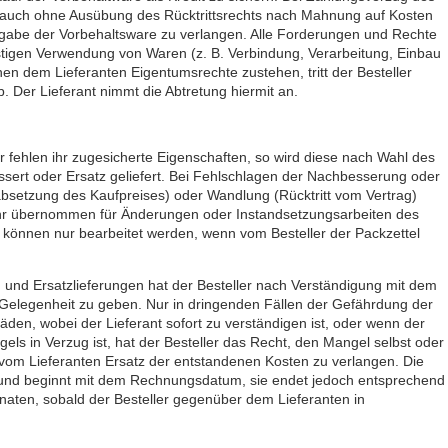
gt, auch ohne Ausübung des Rücktrittsrechts nach Mahnung auf Kosten
usgabe der Vorbehaltsware zu verlangen. Alle Forderungen und Rechte
tigen Verwendung von Waren (z. B. Verbindung, Verarbeitung, Einbau
nen dem Lieferanten Eigentumsrechte zustehen, tritt der Besteller
. Der Lieferant nimmt die Abtretung hiermit an.
er fehlen ihr zugesicherte Eigenschaften, so wird diese nach Wahl des
ssert oder Ersatz geliefert. Bei Fehlschlagen der Nachbesserung oder
bsetzung des Kaufpreises) oder Wandlung (Rücktritt vom Vertrag)
hr übernommen für Änderungen oder Instandsetzungsarbeiten des
n können nur bearbeitet werden, wenn vom Besteller der Packzettel
und Ersatzlieferungen hat der Besteller nach Verständigung mit dem
d Gelegenheit zu geben. Nur in dringenden Fällen der Gefährdung der
den, wobei der Lieferant sofort zu verständigen ist, oder wenn der
gels in Verzug ist, hat der Besteller das Recht, den Mangel selbst oder
d vom Lieferanten Ersatz der entstandenen Kosten zu verlangen. Die
r und beginnt mit dem Rechnungsdatum, sie endet jedoch entsprechend
aten, sobald der Besteller gegenüber dem Lieferanten in