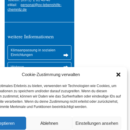
Telefon: (0371) 2 81 40-40
eMail:
personal@ov-lebenshilfe-
chemnitz.de
weitere Informationen
Klimaanpassung in sozialen
Einrichtungen
Wohnen
Cookie-Zustimmung verwalten
Wohnpark
ptimales Erlebnis zu bieten, verwenden wir Technologien wie Cookies, um
mationen zu speichern und/oder darauf zuzugreifen. Wenn du diesen
 zustimmst, können wir Daten wie das Surfverhalten oder eindeutige IDs auf
te verarbeiten. Wenn du deine Zustimmung nicht erteilst oder zurückziehst,
immte Merkmale und Funktionen beeinträchtigt werden.
eptieren
Ablehnen
Einstellungen ansehen