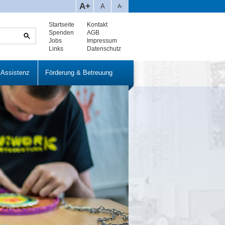
A+
A
A-
Startseite
Kontakt
Spenden
AGB
Jobs
Impressum
Links
Datenschutz
 Assistenz
Förderung & Betreuung