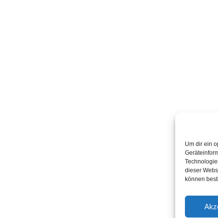
Um dir ein o
Geräteinfor
Technologien
dieser Websi
können best
Akz