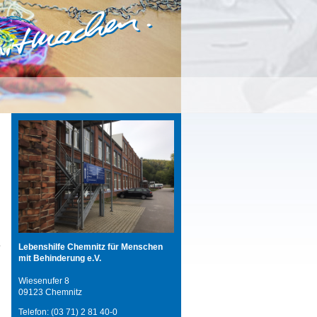
Lebenshilfe Chemnitz für Menschen
mit Behinderung e.V.
Wiesenufer 8
09123 Chemnitz
Telefon: (03 71) 2 81 40-0