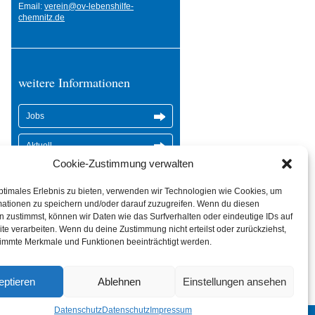
Email:
verein@ov-lebenshilfe-
chemnitz.de
weitere Informationen
Jobs
Aktuell
Cookie-Zustimmung verwalten
Ambulant betreutes Wohnen
ptimales Erlebnis zu bieten, verwenden wir Technologien wie Cookies, um
mationen zu speichern und/oder darauf zuzugreifen. Wenn du diesen
 zustimmst, können wir Daten wie das Surfverhalten oder eindeutige IDs auf
te verarbeiten. Wenn du deine Zustimmung nicht erteilst oder zurückziehst,
immte Merkmale und Funktionen beeinträchtigt werden.
eptieren
Ablehnen
Einstellungen ansehen
Datenschutz
Datenschutz
Impressum