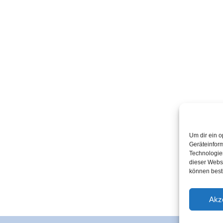
Um dir ein o
Geräteinfor
Technologien
dieser Websi
können best
Akz