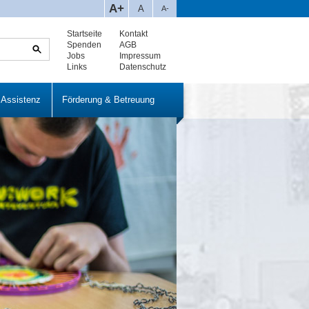
A+
A
A-
Startseite
Kontakt
Spenden
AGB
Jobs
Impressum
Links
Datenschutz
 Assistenz
Förderung & Betreuung