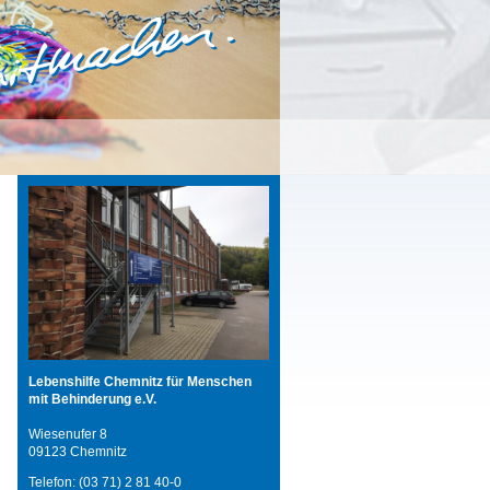
Lebenshilfe Chemnitz für Menschen
mit Behinderung e.V.
Wiesenufer 8
09123 Chemnitz
Telefon: (03 71) 2 81 40-0