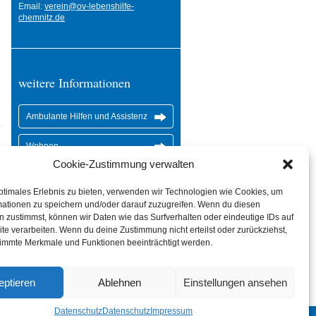
Email:
verein@ov-lebenshilfe-
chemnitz.de
weitere Informationen
Ambulante Hilfen und Assistenz
Wohnen
Cookie-Zustimmung verwalten
Ergo- & Physiotherapie
ptimales Erlebnis zu bieten, verwenden wir Technologien wie Cookies, um
mationen zu speichern und/oder darauf zuzugreifen. Wenn du diesen
 zustimmst, können wir Daten wie das Surfverhalten oder eindeutige IDs auf
te verarbeiten. Wenn du deine Zustimmung nicht erteilst oder zurückziehst,
immte Merkmale und Funktionen beeinträchtigt werden.
eptieren
Ablehnen
Einstellungen ansehen
Datenschutz
Datenschutz
Impressum