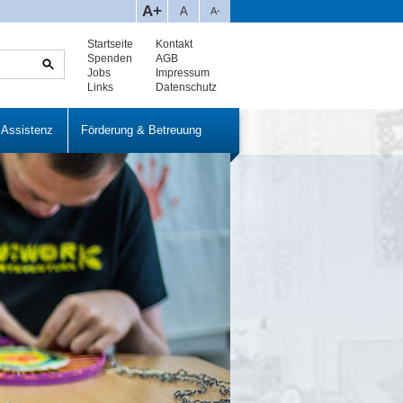
A+
A
A-
Startseite
Kontakt
Spenden
AGB
Jobs
Impressum
Links
Datenschutz
 Assistenz
Förderung & Betreuung