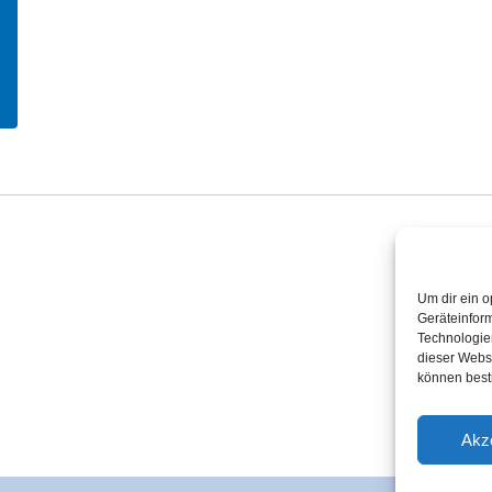
Um dir ein o
Geräteinfor
Technologien
dieser Websi
können best
Akz